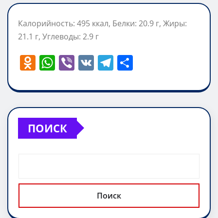
Калорийность: 495 ккал, Белки: 20.9 г, Жиры:
21.1 г, Углеводы: 2.9 г
O
W
Vi
V
T
О
d
h
b
K
el
т
n
at
er
e
п
o
s
gr
р
kl
A
a
а
ПОИСК
a
p
m
в
ss
p
и
ni
т
ki
ь
Поиск