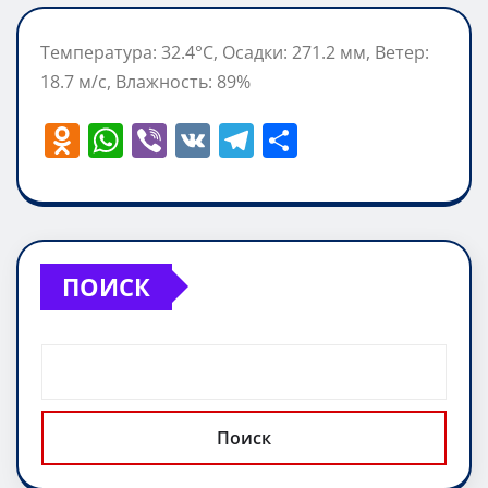
Температура: 32.4°C, Осадки: 271.2 мм, Ветер:
18.7 м/с, Влажность: 89%
O
W
Vi
V
T
О
d
h
b
K
el
т
n
at
er
e
п
o
s
gr
р
kl
A
a
а
ПОИСК
a
p
m
в
ss
p
и
ni
т
ki
ь
Поиск