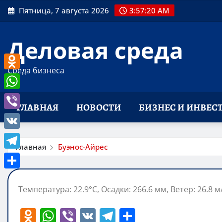
Перейти
Пятница, 7 августа 2026
3:57:21 AM
к
содержимому
Деловая среда
Среда бизнеса
Odnoklassniki
WhatsApp
ГЛАВНАЯ
НОВОСТИ
БИЗНЕС И ИНВЕС
Viber
VK
Главная
Буэнос-Айрес
Telegram
Отправить
Температура: 22.9°C, Осадки: 266.6 мм, Ветер: 26.8 
O
W
Vi
V
T
О