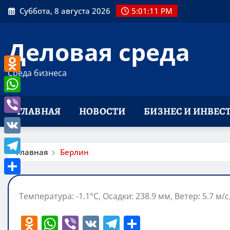
Перейти
Суббота, 8 августа 2026
5:01:12 PM
к
содержимому
Деловая среда
Среда бизнеса
Odnoklassniki
WhatsApp
ГЛАВНАЯ
НОВОСТИ
БИЗНЕС И ИНВЕС
Viber
VK
Главная
Берлин
Telegram
Отправить
Температура: -1.1°C, Осадки: 238.9 мм, Ветер: 5.7 м/
O
W
Vi
V
T
О