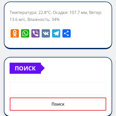
Температура: 22.8°C, Осадки: 107.7 мм, Ветер:
13.6 м/с, Влажность: 34%
O
W
Vi
V
T
О
d
h
b
K
el
т
n
at
er
e
п
o
s
gr
р
kl
A
a
а
ПОИСК
a
p
m
в
ss
p
и
ni
т
ki
ь
Поиск