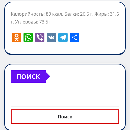
Калорийность: 89 ккал, Белки: 26.5 г, Жиры: 31.6
г, Углеводы: 73.5 г
O
W
Vi
V
T
О
d
h
b
K
el
т
n
at
er
e
п
o
s
gr
р
kl
A
a
а
ПОИСК
a
p
m
в
ss
p
и
ni
т
ki
ь
Поиск