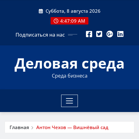
Перейти
Суббота, 8 августа 2026
к
содержимому
4:47:10 AM
Подписаться на нас
Деловая среда
Среда бизнеса
Главная
Антон Чехов — Вишнёвый сад