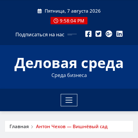
Перейти
Пятница, 7 августа 2026
к
содержимому
9:58:05 PM
Подписаться на нас
Деловая среда
Среда бизнеса
Главная
Антон Чехов — Вишнёвый сад