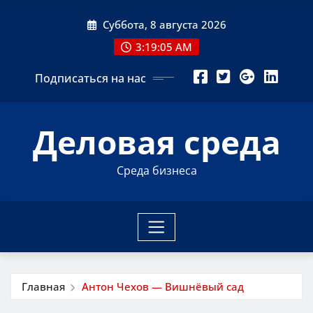
Перейти
Суббота, 8 августа 2026
к
содержимому
3:19:06 AM
Подписаться на нас
Деловая среда
Среда бизнеса
Главная
Антон Чехов — Вишнёвый сад