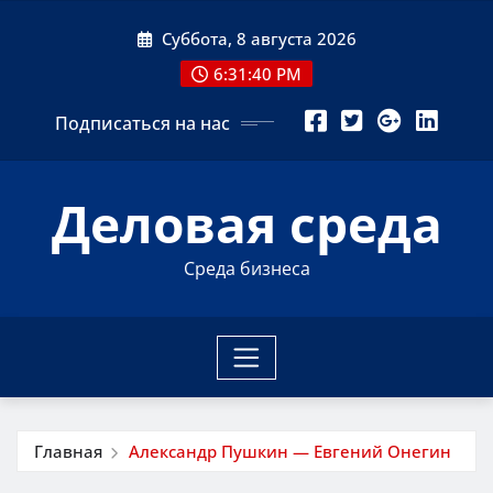
Перейти
Суббота, 8 августа 2026
к
содержимому
6:31:41 PM
Подписаться на нас
Деловая среда
Среда бизнеса
Главная
Александр Пушкин — Евгений Онегин