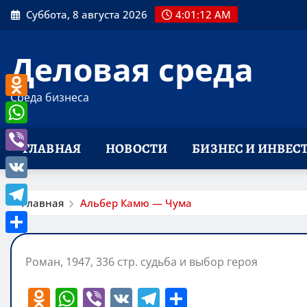
Перейти
Суббота, 8 августа 2026
4:01:12 AM
к
содержимому
Деловая среда
Среда бизнеса
Odnoklassniki
WhatsApp
ГЛАВНАЯ
НОВОСТИ
БИЗНЕС И ИНВЕС
Viber
VK
Главная
Альбер Камю — Чума
Telegram
Отправить
Роман, 1947, 336 стр. судьба и выбор героя
O
W
Vi
V
T
О