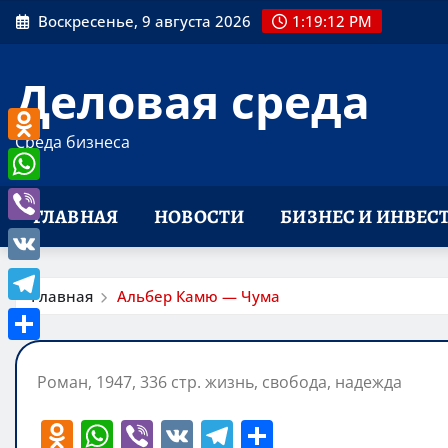
Перейти
Воскресенье, 9 августа 2026
1:19:13 PM
к
содержимому
Деловая среда
Среда бизнеса
Odnoklassniki
WhatsApp
ГЛАВНАЯ
НОВОСТИ
БИЗНЕС И ИНВЕС
Viber
VK
Главная
Альбер Камю — Чума
Telegram
Отправить
Роман, 1947, 336 стр. жизнь, свобода, надежда
O
W
Vi
V
T
О